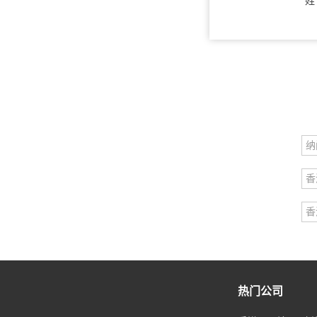
姓
纳
香
香
热门公司