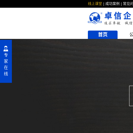
线上课堂
成功案例
常见
卓信企
首页
专
家
在
线