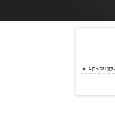
法国公司注册及