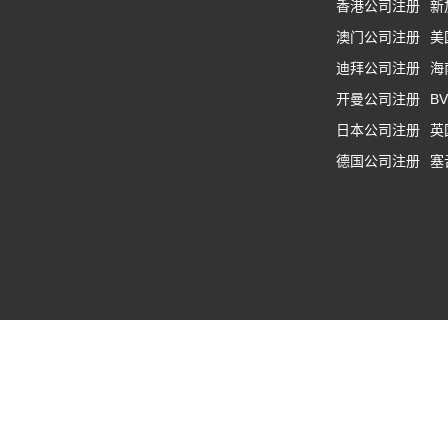
香港公司注册
新
澳门公司注册
美
迪拜公司注册
海
开曼公司注册
B
日本公司注册
英
德国公司注册
塞