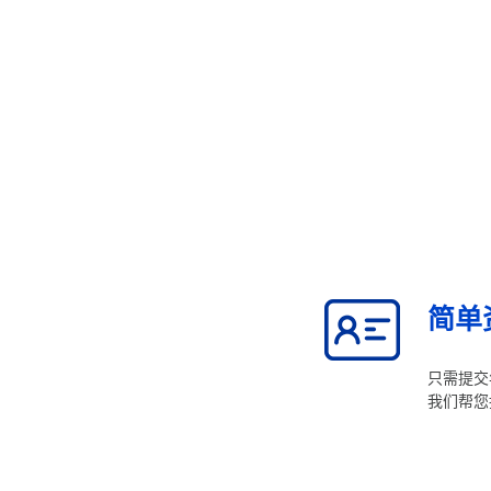
简单
只需提交
我们帮您