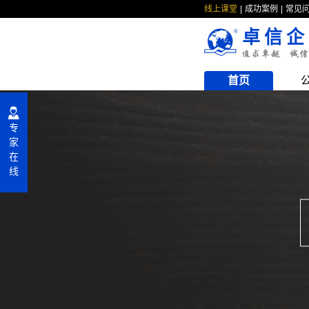
线上课堂
成功案例
常见
卓信企
首页
专
家
在
线