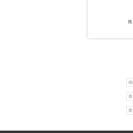
姓
纳
香
香