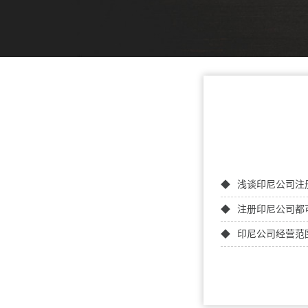
浅谈印尼公司注
注册印尼公司都
印尼公司经营范