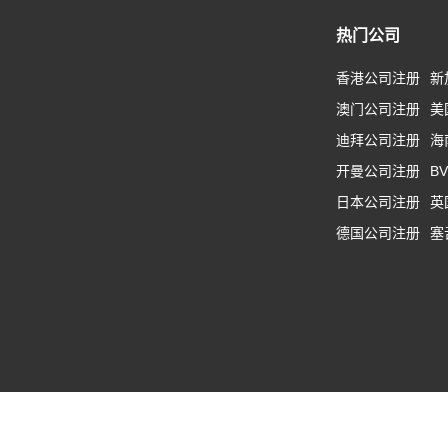
热门公司
香港公司注册
新
澳门公司注册
美
迪拜公司注册
海
开曼公司注册
B
日本公司注册
英
德国公司注册
塞