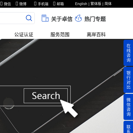
English
繁体版
简体
微信
微博
手机端
邮箱
关于卓信
热门专题
公证认证
服务范围
离岸百科
在
线
咨
询
银
行
对
比
微
信
咨
询
联
系