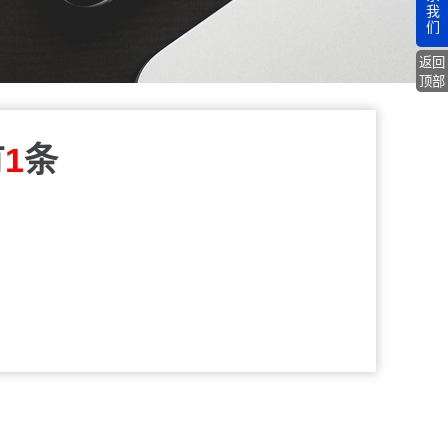
我
们
返回
顶部
有
1
条