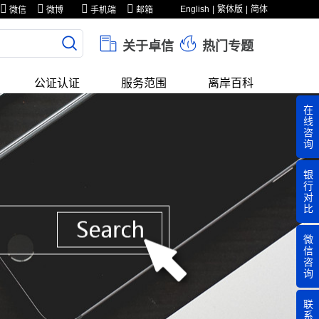
English
繁体版
简体
微信
微博
手机端
邮箱
关于卓信
热门专题
公证认证
服务范围
离岸百科
在
线
咨
询
银
行
对
比
微
信
咨
询
联
系