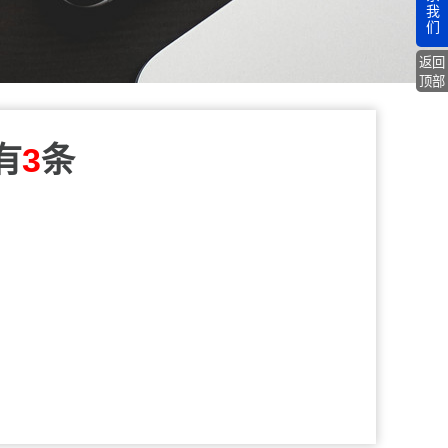
我
们
返回
顶部
有
3
条