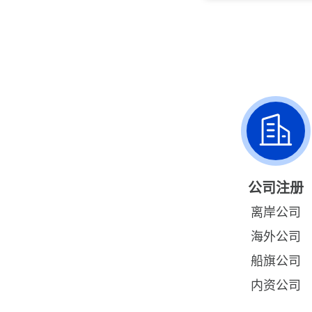
公司注册
离岸公司
海外公司
船旗公司
内资公司