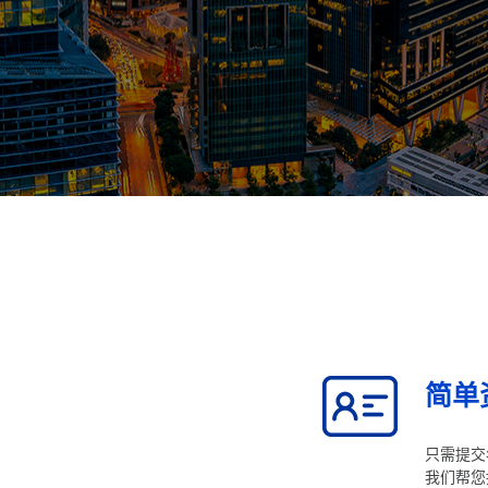
简单
只需提交
我们帮您