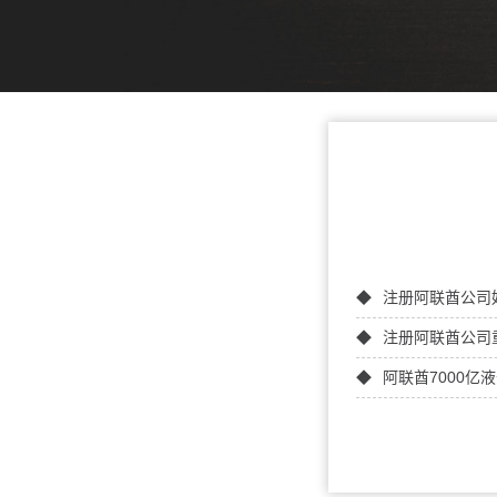
注册阿联酋公司
注册阿联酋公司
阿联酋7000