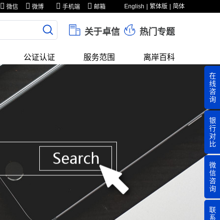
English
繁体版
简体
微信
微博
手机端
邮箱
关于卓信
热门专题
公证认证
服务范围
离岸百科
在
线
咨
询
银
行
对
比
微
信
咨
询
联
系