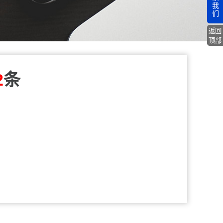
我
们
返回
顶部
2
条