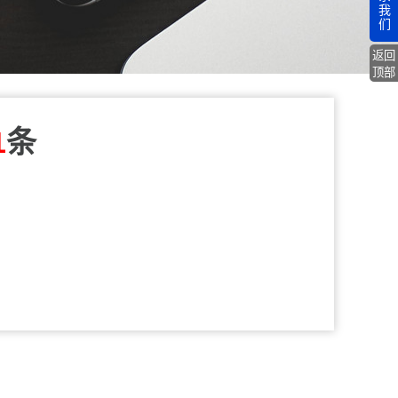
我
们
返回
顶部
1
条