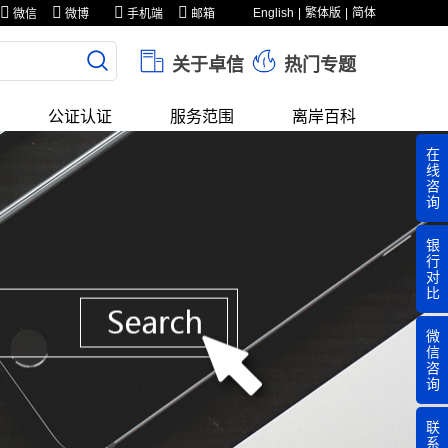
English
繁体版
简体
微信
微博
手机端
邮箱
关于卓信
热门专题
公证认证
服务范围
离岸百科
在
线
咨
询
银
行
对
比
微
信
咨
询
联
系