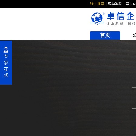
线上课堂
成功案例
常见
卓信企
首页
专
家
在
线