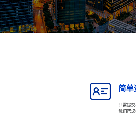
简单
只需提交
我们帮您