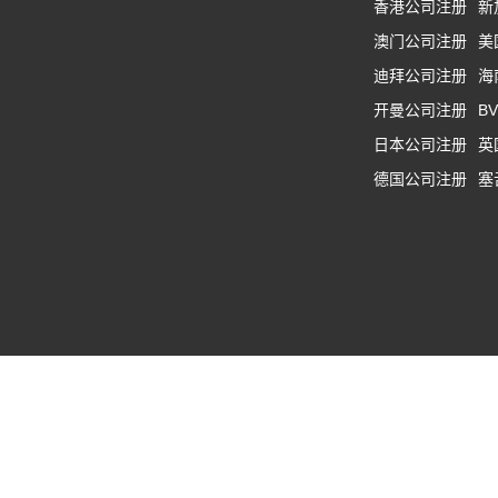
香港公司注册
新
澳门公司注册
美
迪拜公司注册
海
开曼公司注册
B
日本公司注册
英
德国公司注册
塞