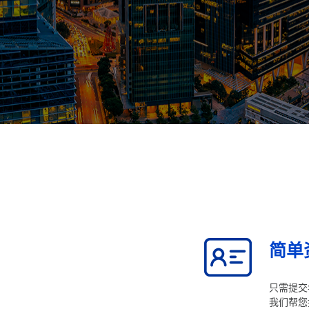
简单
只需提交
我们帮您