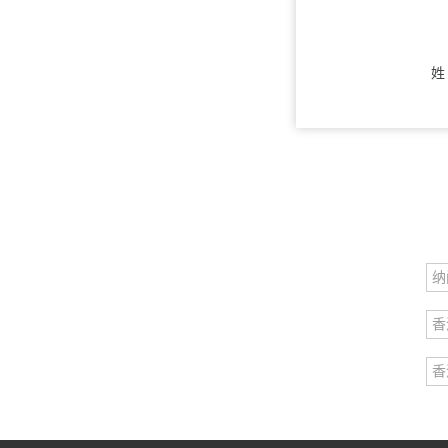
姓
纳
香
香