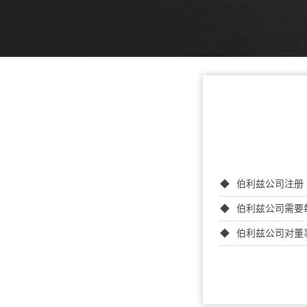
伯利兹公司注册
伯利兹公司需要
伯利兹公司对董