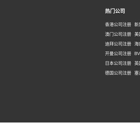
热门公司
香港公司注册
新
澳门公司注册
美
迪拜公司注册
海
开曼公司注册
B
日本公司注册
英
德国公司注册
塞