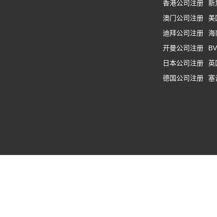
香港公司注册
新
澳门公司注册
美
迪拜公司注册
海
开曼公司注册
B
日本公司注册
英
德国公司注册
塞