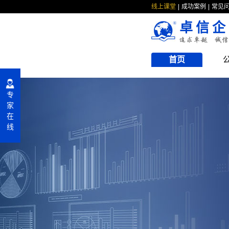
线上课堂
成功案例
常见
卓信企
首页
专
家
在
线