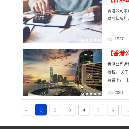
【香港
香港公司审
财务状况的
1527
【香港
香港公司运
得税。 关
解答下。
【
2061
«
1
2
3
4
5
6
...