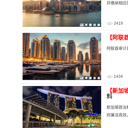
并缴纳相应
2419
【阿联
阿联酋审计
1434
【新加
料
新加坡政治
府廉洁高效