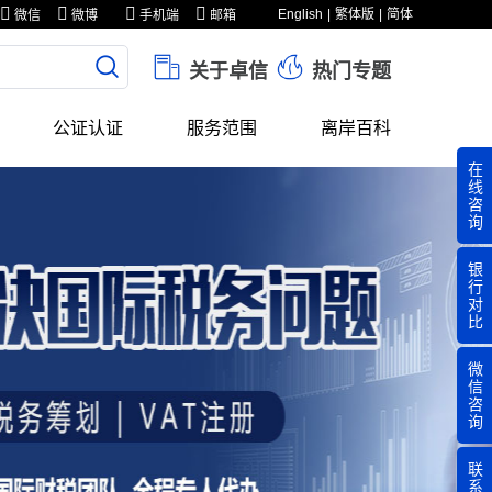
English
繁体版
简体
微信
微博
手机端
邮箱
关于卓信
热门专题
公证认证
服务范围
离岸百科
在
线
咨
询
银
行
对
比
微
信
咨
询
联
系