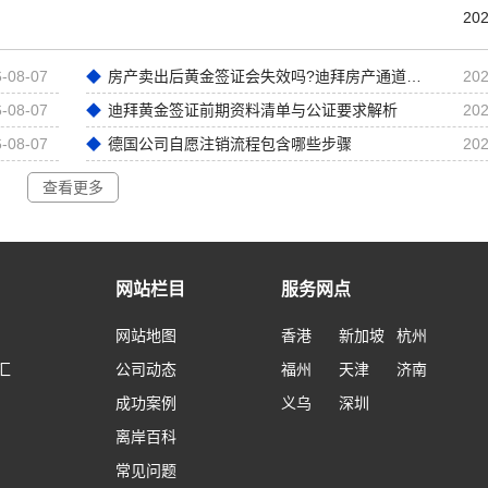
202
-08-07
房产卖出后黄金签证会失效吗?迪拜房产通道黄金签证深度解析
202
-08-07
迪拜黄金签证前期资料清单与公证要求解析
202
-08-07
德国公司自愿注销流程包含哪些步骤
202
查看更多
网站栏目
服务网点
网站地图
香港
新加坡
杭州
汇
公司动态
福州
天津
济南
成功案例
义乌
深圳
离岸百科
常见问题