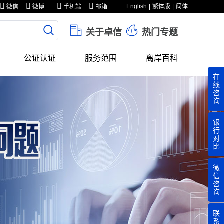
English
繁体版
简体
微信
微博
手机端
邮箱
关于卓信
热门专题
公证认证
服务范围
离岸百科
在
线
咨
询
银
行
对
比
微
信
咨
询
联
系