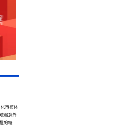
字化审核体
疏漏意外
批的概