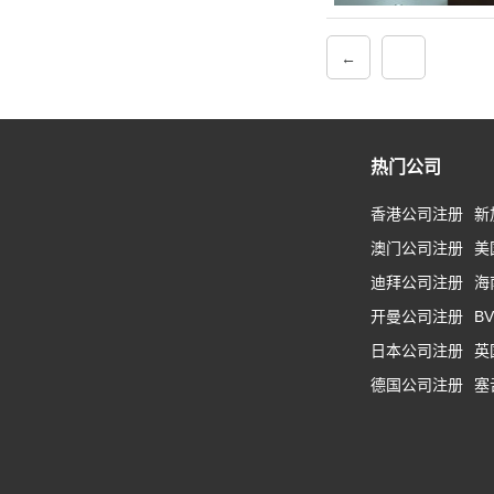
←
热门公司
香港公司注册
新
澳门公司注册
美
迪拜公司注册
海
开曼公司注册
B
日本公司注册
英
德国公司注册
塞