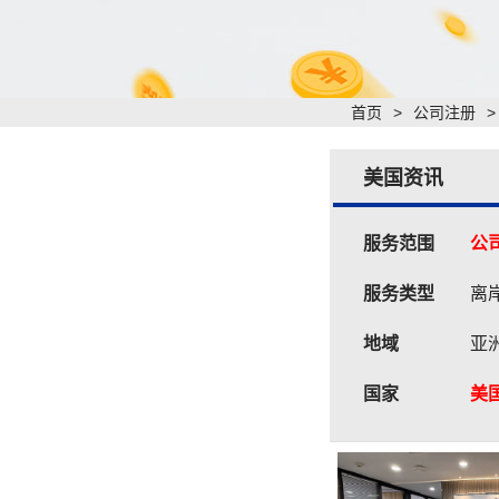
首页
>
公司注册
美国资讯
服务范围
公
服务类型
离
地域
亚
国家
美