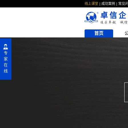
线上课堂
成功案例
常见
卓信企
首页
专
家
在
线