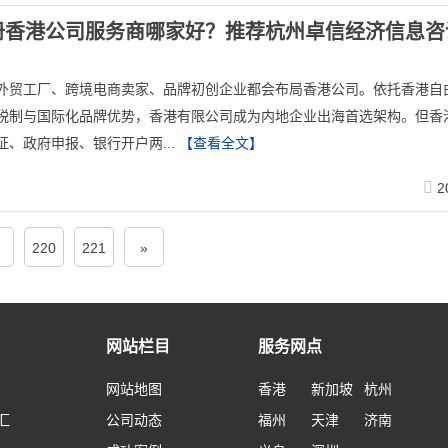
册香港公司服务商哪家好？推荐杭州卓信经济信息咨
量外贸工厂、跨境电商卖家、品牌初创企业都会布局香港公司。依托香港自
税制与国际化品牌优势，香港有限公司成为内地企业出海首选架构。但香
证、政府申报、银行开户两...
【查看全文】
2
220
221
»
网站栏目
服务网点
网站地图
香港
新加坡
杭州
汇
公司动态
福州
天津
济南