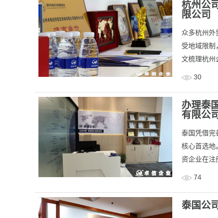
杭州公
限公司
​众多杭州
受地域限制
文梳理杭州
30
办理泰
有限公
泰国凭借完
核心首选地
资企业在注
74
泰国公