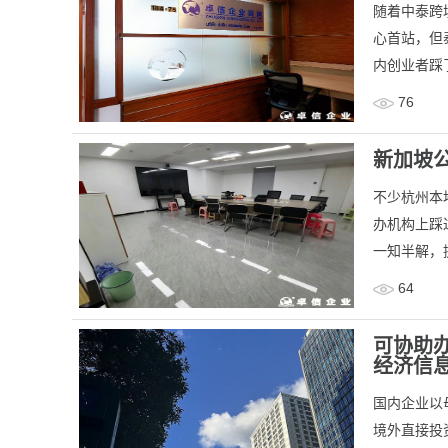
​随着中泰
心首站，但
内创业者踩
76
新加坡
​不少杭州
办机构上踩
一知半解，
64
可协助
经济信
​国内企业
境外直接投