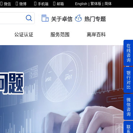
English
繁体版
简体
微信
微博
手机端
邮箱
关于卓信
热门专题
公证认证
服务范围
离岸百科
在
线
咨
询
银
行
对
比
微
信
咨
询
联
系