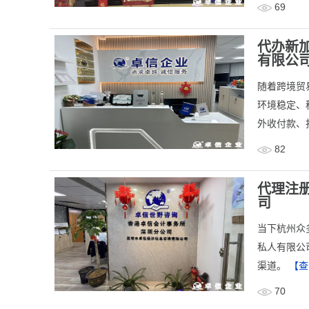
69
代办新
有限公
随着跨境贸
环境稳定、
外收付款、
82
代理注
司
​当下杭州
私人有限公
渠道。
【查
70