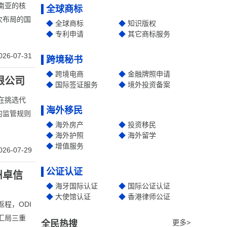
南亚的核
全球商标
次布局的国
全球商标
知识版权
专利申请
其它商标服务
026-07-31
跨境秘书
跨境电商
金融牌照申请
限公司
国际签证服务
境外投资备案
在挑选代
海外移民
的监管规则
海外房产
投资移民
海外护照
海外留学
增值服务
026-07-29
公证认证
州卓信
海牙国际认证
国际公证认证
大使馆认证
香港律师公证
程，ODI
汇局三重
更多>
全民热搜