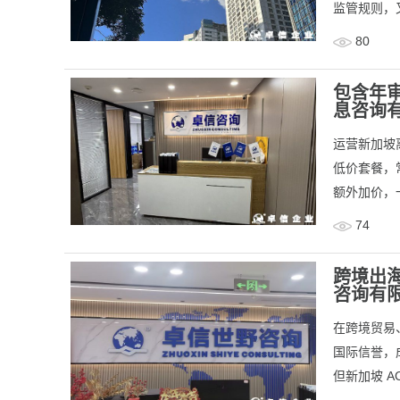
监管规则，又
80
包含年
息咨询
​运营新加
低价套餐，
额外加价，一
74
跨境出
咨询有
在跨境贸易
国际信誉，
但新加坡 A