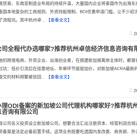
跨境贸易、东南亚制造业布局的持续升温，大量国内企业将泰国作为出海东
泰国本地复杂的工商规则、外资持股限制、BOI优惠申请门槛，让不少初
了流程坑。其中杭州卓...
【查看全文】
2
公司全程代办选哪家?推荐杭州卓信经济信息咨询有
本地的跨境电商、外贸企业、出海创业者，在搭建新加坡离岸主体时，都曾
过坑：低价引流后在挂靠地址、年审环节层层加价，对新加坡ACRA最新
提交的材料频繁被驳回...
【查看全文】
2
办理ODI备案的新加坡公司代理机构哪家好?推荐杭
息咨询有限公司
以母公司名义投资设立新加坡公司，想要合法汇出注册资本、经营利润合规返
资备案是法定必备前置手续。这项业务既要吃透国内发改委、商务部、外