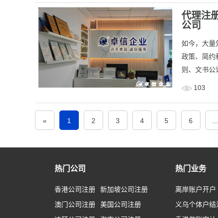
代理注
公司
​如今，大
政策、简约
则、文书公
103
«
1
2
3
4
5
6
...
热门公司
热门业务
香港公司注册
新加坡公司注册
离岸账户开户
澳门公司注册
美国公司注册
义乌个体户结