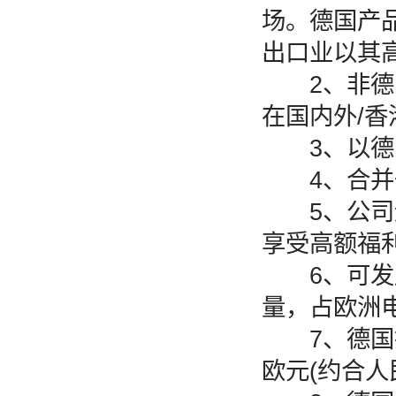
场。德国产
出口业以其
2、非德国
在国内外/香
3、以德国
4、合并一
5、公司运
享受高额福利
6、可发展
量，占欧洲
7、德国投
欧元(约合人