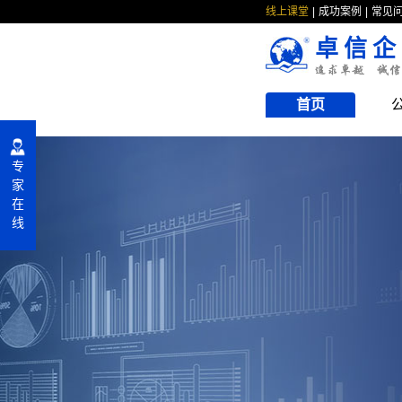
线上课堂
成功案例
常见
卓信企
首页
专
家
在
线