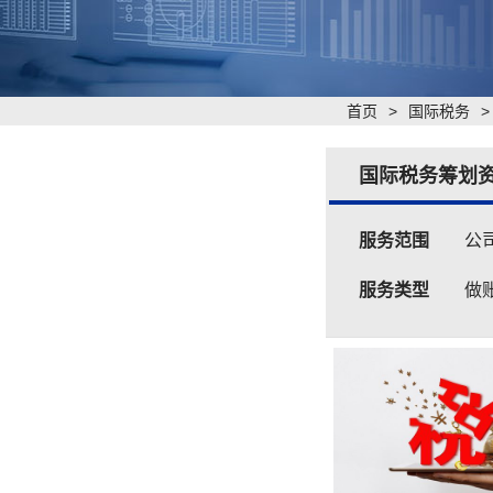
首页
>
国际税务
国际税务筹划
服务范围
公
服务类型
做