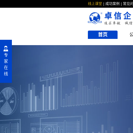
线上课堂
成功案例
常见
卓信企
首页
专
家
在
线