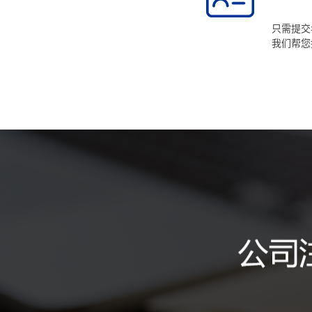
只需提交
我们帮您