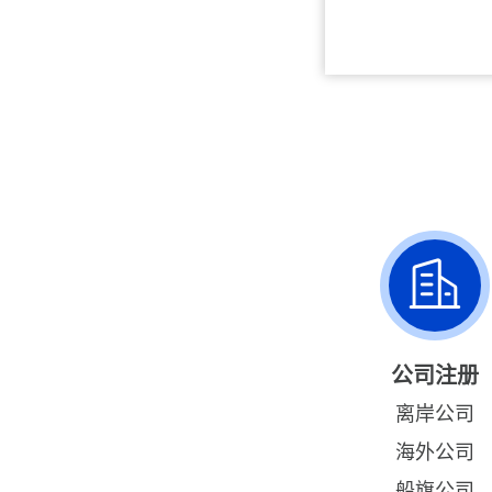
公司注册
离岸公司
海外公司
船旗公司