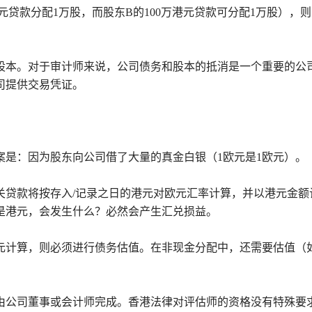
元贷款分配1万股，而股东B的100万港元贷款可分配1万股），
股本。对于审计师来说，公司债务和股本的抵消是一个重要的公
司提供交易凭证。
案是：因为股东向公司借了大量的真金白银（1欧元是1欧元）。
关贷款将按存入/记录之日的港元对欧元汇率计算，并以港元金额
是港元，会发生什么？必然会产生汇兑损益。
元计算，则必须进行债务估值。在非现金分配中，还需要估值（
由公司董事或会计师完成。香港法律对评估师的资格没有特殊要