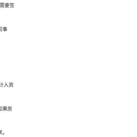
则需要签
司事
计入资
如果房
求。