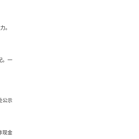
权力。
配。一
处公示
作现金