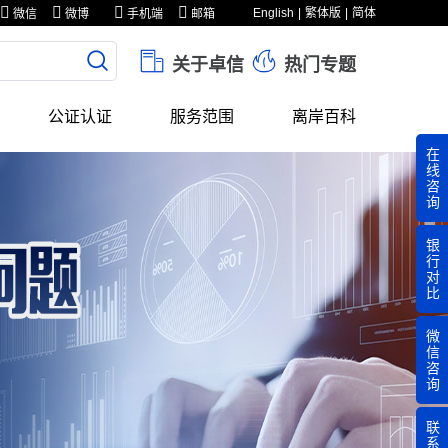
English
繁体版
简体
微信
微博
手机端
邮箱
关于卓信
热门专题
公证认证
服务范围
离岸百科
在
线
咨
询
银
行
对
比
微
信
咨
询
联
系