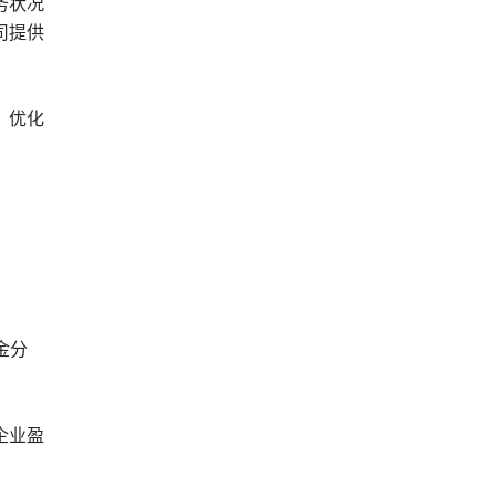
务状况
司提供
，优化
金分
企业盈