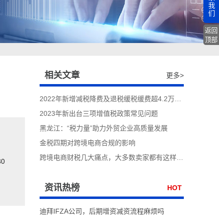
我
们
返回
顶部
相关文章
更多>
2022年新增减税降费及退税缓税缓费超4.2万亿元
2023年新出台三项增值税政策常见问题
黑龙江：“税力量”助力外贸企业高质量发展
金税四期对跨境电商合规的影响
，
跨境电商财税几大痛点，大多数卖家都有这样的问题
0
：
资讯热榜
HOT
迪拜IFZA公司，后期增资减资流程麻烦吗