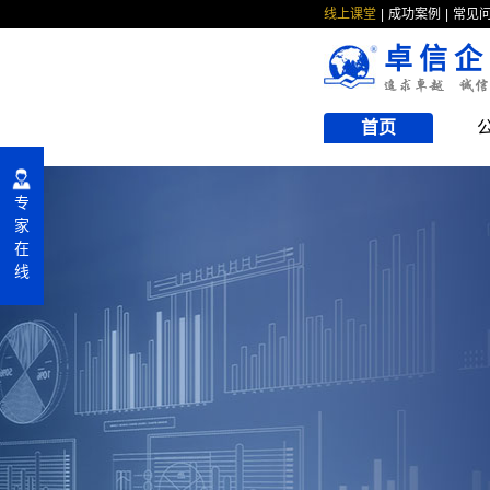
线上课堂
成功案例
常见
卓信企
首页
专
家
在
线