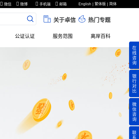
English
繁体版
简体
微信
微博
手机端
邮箱
关于卓信
热门专题
公证认证
服务范围
离岸百科
在
线
咨
询
银
行
对
比
微
信
咨
询
联
系