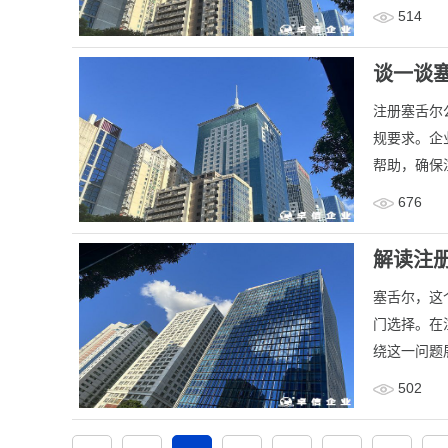
514
谈一谈
注册塞舌尔
规要求。企
帮助，确保
676
解读注
​塞舌尔，
门选择。在
绕这一问题
502