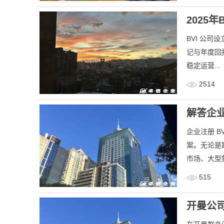
2025
​BVI 公
记与年度回
稳定运营...
2514
解答企业
企业注册 B
案。无论是
市场、大型集
515
开曼公