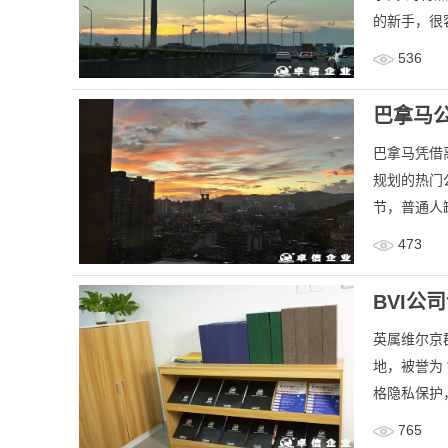
的新手，很容
536
巴拿马
​巴拿马凭
规划的热门
节，普通人
473
BVI
英属维尔京群
地，被誉为
格隐私保护，使
765