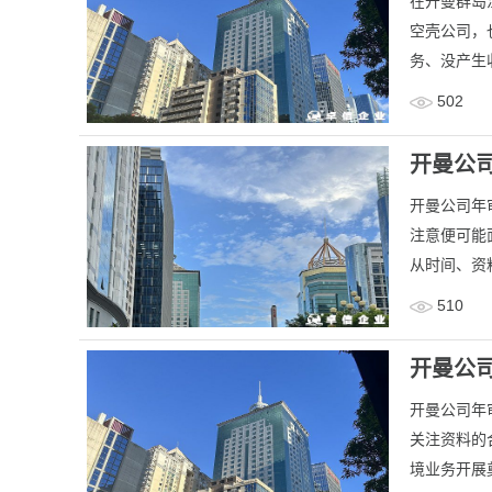
​在开曼群岛
空壳公司，
务、没产生收
502
开曼公
​开曼公司
注意便可能
从时间、资
510
开曼公
开曼公司年
关注资料的
境业务开展