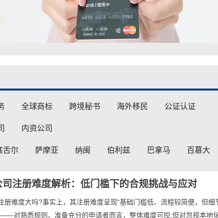
务
全球商标
跨境秘书
海外移民
公证认证
司
内资公司
塞舌尔
萨摩亚
纳闽
伯利兹
巴拿马
百慕大
公司注册难度解析：低门槛下的合规挑战与应对
司注册难度大吗?事实上，其注册难度呈现“基础门槛低、流程较简便，但细
点——对熟悉规则、准备充分的申请者而言，整体难度可控;但对忽视本地