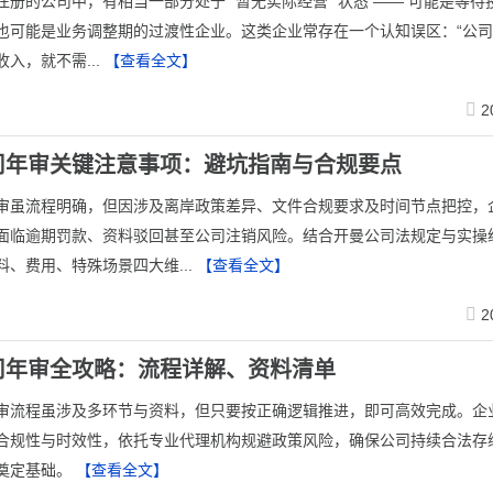
注册的公司中，有相当一部分处于 “暂无实际经营” 状态 —— 可能是等
也可能是业务调整期的过渡性企业。这类企业常存在一个认知误区：“公
入，就不需...
【查看全文】
2
司年审关键注意事项：避坑指南与合规要点
年审虽流程明确，但因涉及离岸政策差异、文件合规要求及时间节点把控，
面临逾期罚款、资料驳回甚至公司注销风险。结合开曼公司法规定与实操
料、费用、特殊场景四大维...
【查看全文】
2
司年审全攻略：流程详解、资料清单
审流程虽涉及多环节与资料，但只要按正确逻辑推进，即可高效完成。企
合规性与时效性，依托专业代理机构规避政策风险，确保公司持续合法存
奠定基础。
【查看全文】