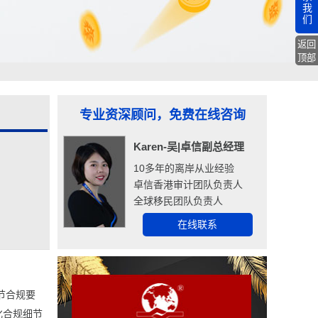
我
们
返回
顶部
专业资深顾问，免费在线咨询
Karen-吴|卓信副总经理
10多年的离岸从业经验
卓信香港审计团队负责人
全球移民团队负责人
在线联系
节合规要
化合规细节