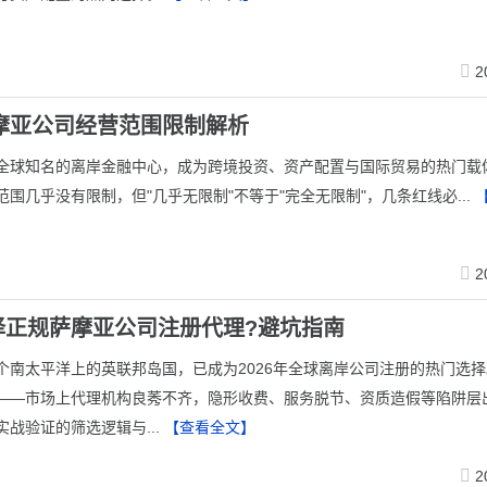
2
萨摩亚公司经营范围限制解析
为全球知名的离岸金融中心，成为跨境投资、资产配置与国际贸易的热门载
围几乎没有限制，但"几乎无限制"不等于"完全无限制"，几条红线必...
2
择正规萨摩亚公司注册代理?避坑指南
这个南太平洋上的英联邦岛国，已成为2026年全球离岸公司注册的热门选
——市场上代理机构良莠不齐，隐形收费、服务脱节、资质造假等陷阱层
实战验证的筛选逻辑与...
【查看全文】
2