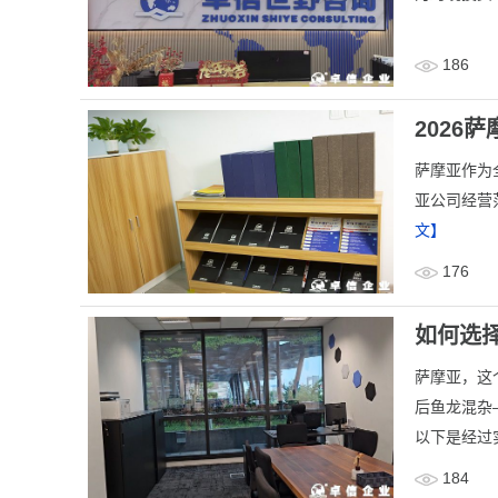
186
2026
​萨摩亚作
亚公司经营范
文】
176
如何选
​萨摩亚，
后鱼龙混杂
以下是经过
184