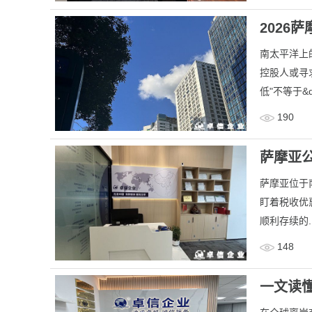
2026
南太平洋上
控股人或寻
低"不等于&q
190
萨摩亚
​萨摩亚位
盯着税收优
顺利存续的.
148
一文读