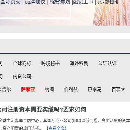
务
全球商标
跨境秘书
海外移民
公证认证
司
内资公司
塞舌尔
萨摩亚
纳闽
伯利兹
巴拿马
百慕大
公司注册资本需要实缴吗?要求如何
为全球主流离岸金融中心，其国际商业公司(IBC)以低门槛、高灵活度的资
与资产配置的热门选择。
【查看全文】