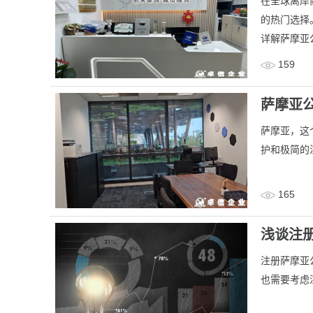
在全球离岸
的热门选择
详解萨摩亚
159
萨摩亚
​萨摩亚，
护和极简的
165
浅谈注
注册萨摩亚
也需要考虑