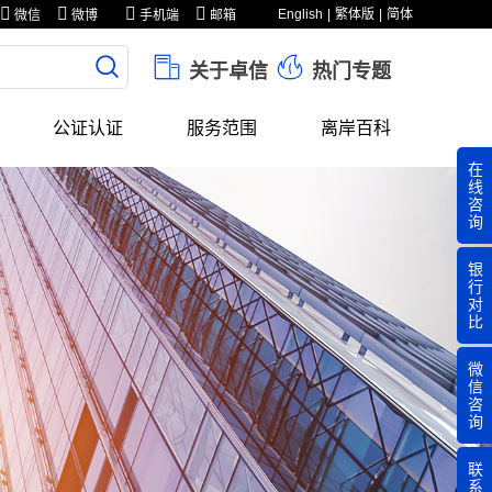
English
繁体版
简体
微信
微博
手机端
邮箱
关于卓信
热门专题
公证认证
服务范围
离岸百科
在
线
咨
询
银
行
对
比
微
信
咨
询
联
系