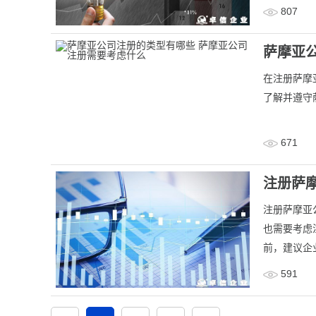
807
萨摩亚
在注册萨摩
了解并遵守
671
注册萨
注册萨摩亚
也需要考虑
前，建议企
591