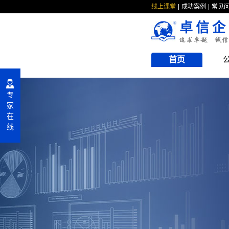
线上课堂
成功案例
常见
卓信企
首页
专
家
在
线