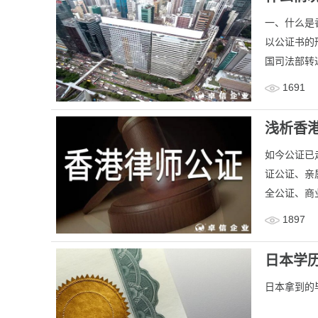
​一、什么
以公证书的
国司法部转递
1691
浅析香
如今公证已
证公证、亲
全公证、商
1897
日本学
日本拿到的