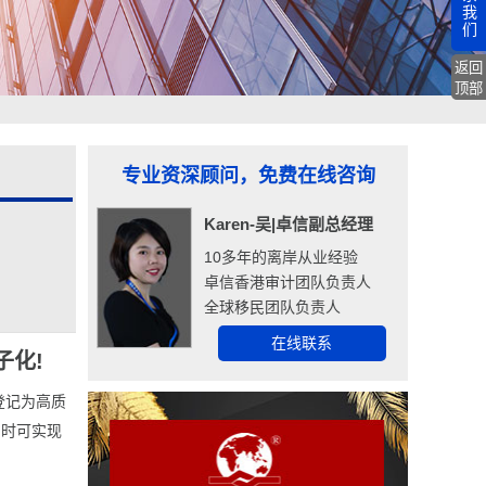
我
们
返回
顶部
专业资深顾问，免费在线咨询
Karen-吴|卓信副总经理
10多年的离岸从业经验
卓信香港审计团队负责人
全球移民团队负责人
在线联系
子化!
登记为高质
届时可实现