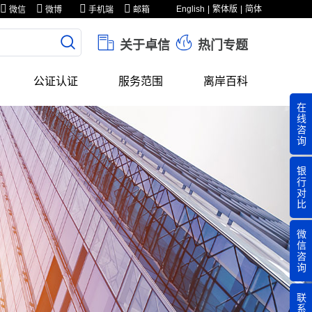
English
繁体版
简体
微信
微博
手机端
邮箱
关于卓信
热门专题
公证认证
服务范围
离岸百科
在
线
咨
询
银
行
对
比
微
信
咨
询
联
系