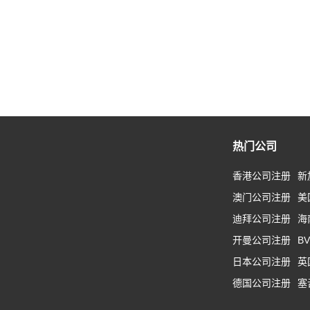
热门公司
香港公司注册
新
澳门公司注册
美
迪拜公司注册
海
开曼公司注册
B
日本公司注册
英
德国公司注册
塞