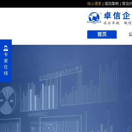
线上课堂
成功案例
常见
卓信企
首页
专
家
在
线