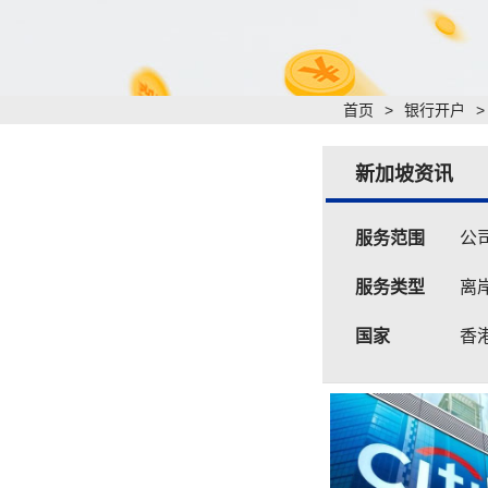
首页
>
银行开户
新加坡资讯
服务范围
公
服务类型
离
国家
香