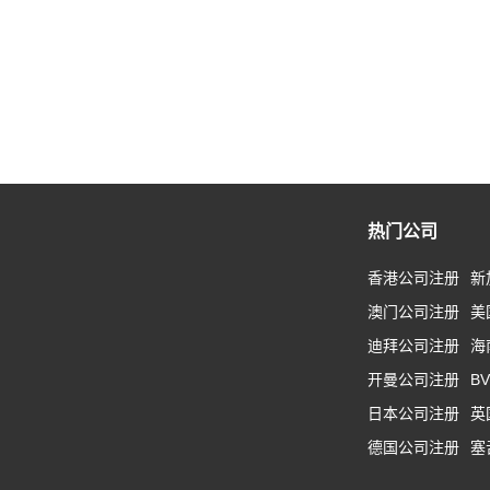
热门公司
香港公司注册
新
澳门公司注册
美
迪拜公司注册
海
开曼公司注册
B
日本公司注册
英
德国公司注册
塞