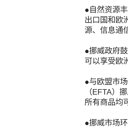
●自然资源
出口国和欧
源、信息通
●挪威政府
可以享受欧
●与欧盟市
（EFTA）
所有商品均
●挪威市场