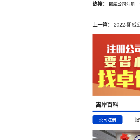
热搜：
挪威公司注册
上一篇：
2022-挪
离岸百科
公司注册
银