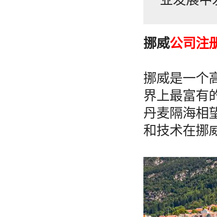
挪威
公司注
挪威是一个
界上最富有
丹麦隔海相
和技术在挪