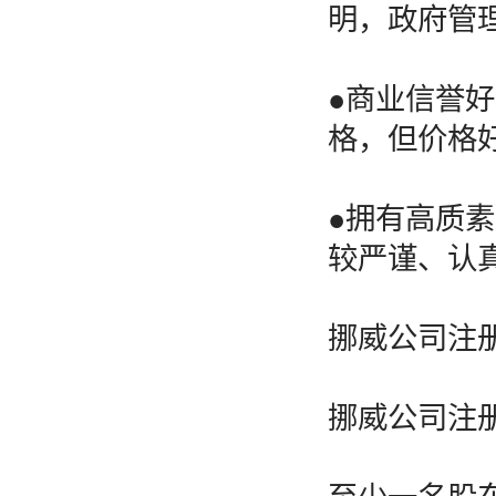
明，政府管
●商业信誉
格，但价格
●拥有高质
较严谨、认
挪威公司注
挪威公司注