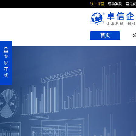
线上课堂
成功案例
常见
卓信企
首页
专
家
在
线