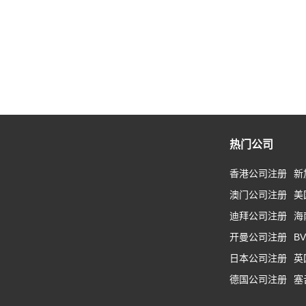
热门公司
香港公司注册
新
澳门公司注册
美
迪拜公司注册
海
开曼公司注册
B
日本公司注册
英
德国公司注册
塞