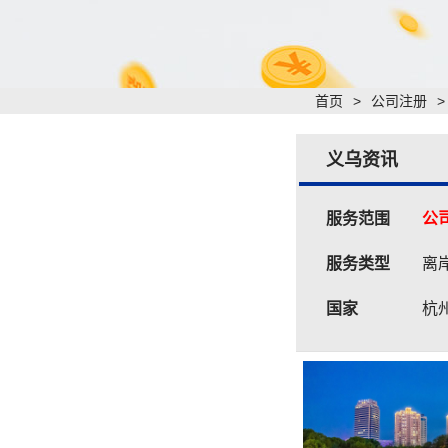
首页
>
公司注册
义乌资讯
服务范围
公
服务类型
离
国家
杭