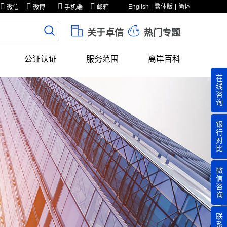
English
繁体版
简体
微信
微博
手机端
邮箱
关于卓信
热门专题
公证认证
服务范围
离岸百科
在
线
咨
询
银
行
对
比
微
信
咨
询
联
系