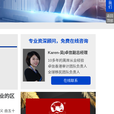
我
们
返回
顶部
专业资深顾问，免费在线咨询
Karen-吴|卓信副总经理
10多年的离岸从业经验
卓信香港审计团队负责人
全球移民团队负责人
在线联系
业的区
义 由五十