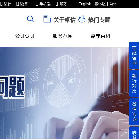
English
繁体版
简体
微信
微博
手机端
邮箱
关于卓信
热门专题
公证认证
服务范围
离岸百科
在
线
咨
询
银
行
对
比
微
信
咨
询
联
系