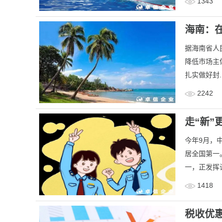
1343
海南：在
据海南省人
降低市场主
扎实做好封.
2242
走“新”
今年9月，
居全国第一
一，正发挥
1418
税收优