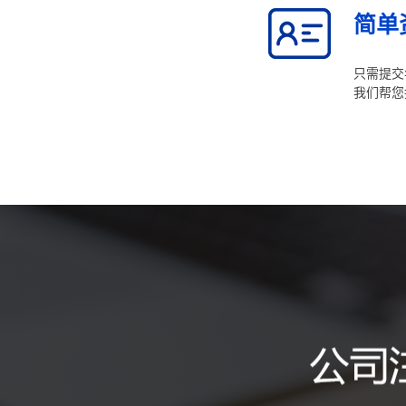
简单
只需提交
我们帮您