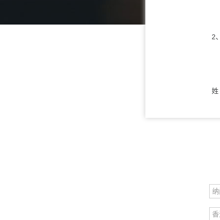
2
姓
纳
香