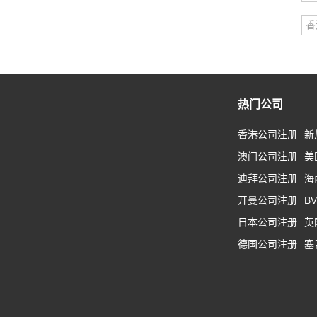
香
热门公司
香港公司注册
新
澳门公司注册
美
迪拜公司注册
海
开曼公司注册
B
日本公司注册
英
德国公司注册
塞