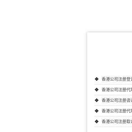
香港公司注册登
香港公司注册代
香港公司注册咨
香港公司注册代
香港公司注册取