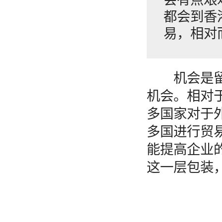
都会到香
易，相对
机会是留给
机会。相对
多国家对于
多国进行贸
能提高企业
这一层包装