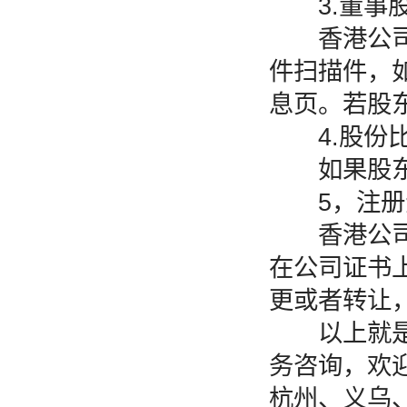
3.董事
香港公司自
件扫描件，
息页。若股
4.股份
如果股东是
5，注册
香港公司的
在公司证书
更或者转让，
以上就是
务咨询，欢
杭州、义乌