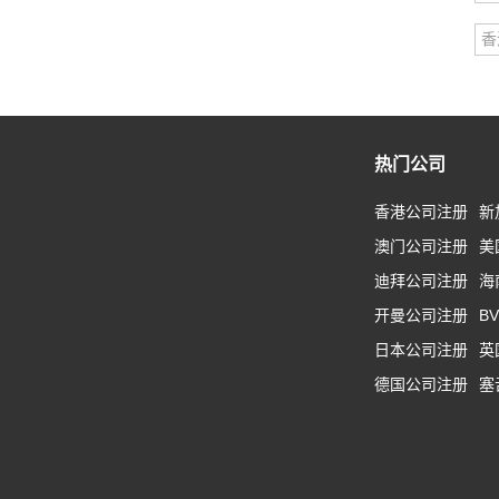
香
热门公司
香港公司注册
新
澳门公司注册
美
迪拜公司注册
海
开曼公司注册
B
日本公司注册
英
德国公司注册
塞