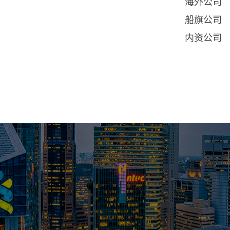
海外公司
船旗公司
内资公司