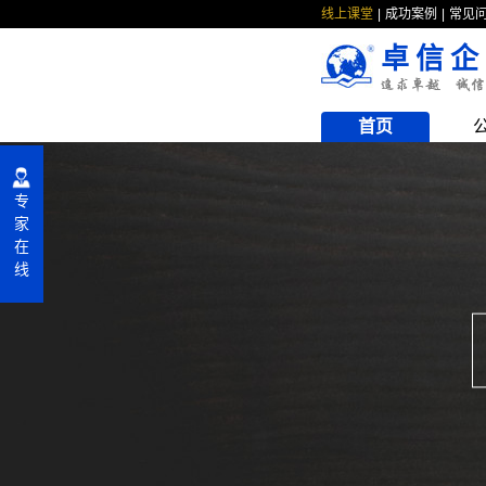
线上课堂
成功案例
常见
卓信企
首页
专
家
在
线