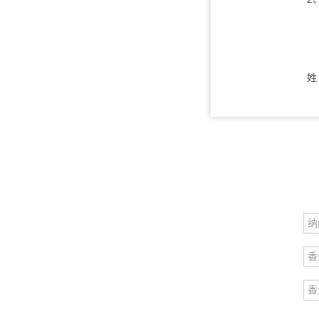
姓
纳
香
香