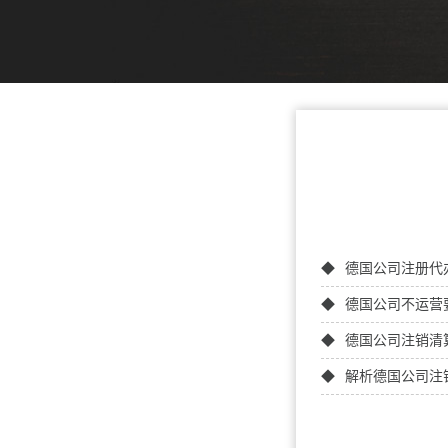
德国公司注册代
德国公司不运营
德国公司注销清
解析德国公司注