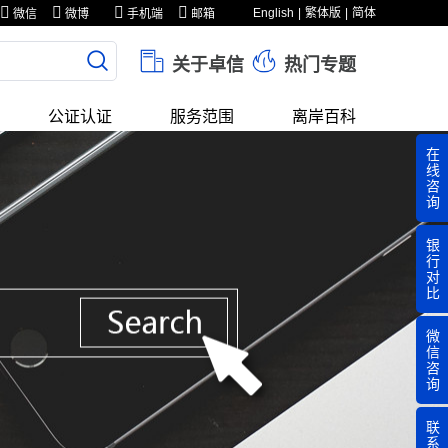
English
繁体版
简体
微信
微博
手机端
邮箱
关于卓信
热门专题
公证认证
服务范围
离岸百科
在
线
咨
询
银
行
对
比
微
信
咨
询
联
系