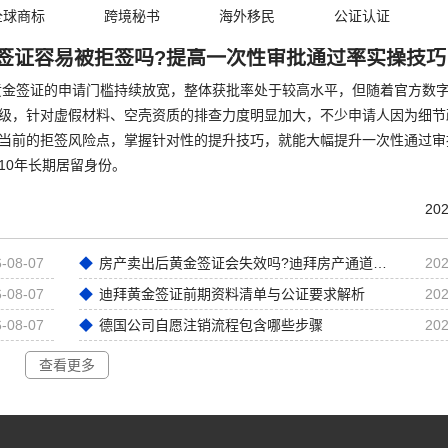
全球商标
跨境秘书
海外移民
公证认证
签证容易被拒签吗?提高一次性审批通过率实操技巧
拜黄金签证的申请门槛持续放宽，整体获批率处于较高水平，但随着官方数
级，针对虚假材料、空壳资质的排查力度明显加大，不少申请人因为细节
当前的拒签风险点，掌握针对性的提升技巧，就能大幅提升一次性通过审
10年长期居留身份。
202
-08-07
房产卖出后黄金签证会失效吗?迪拜房产通道黄金签证深度解析
202
-08-07
迪拜黄金签证前期资料清单与公证要求解析
202
-08-07
德国公司自愿注销流程包含哪些步骤
202
查看更多