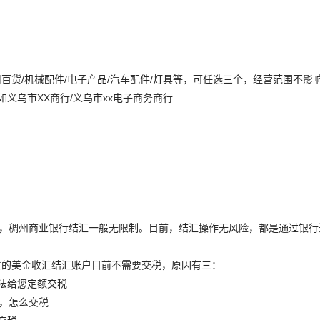
日用百货/机械配件/电子产品/汽车配件/灯具等，可任选三个，经营范围不影
义乌市XX商行/义乌市xx电子商务商行
万，稠州商业银行结汇一般无限制。目前，结汇操作无风险，都是通过银行
立的美金收汇结汇账户目前不需要交税，原因有三：
法给您定额交税
0，怎么交税