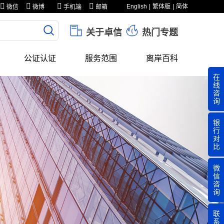
English
繁体版
简体
微信
微博
手机端
邮箱
关于卓信
热门专题
公证认证
服务范围
离岸百科
在
线
咨
询
银
行
对
比
微
信
咨
询
联
系