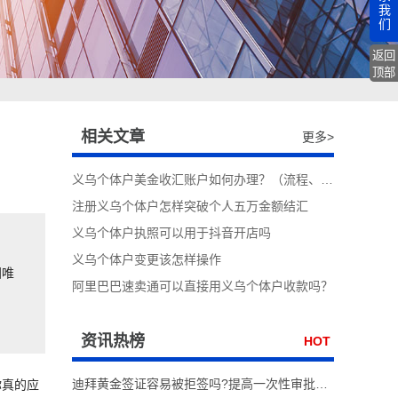
我
们
返回
顶部
相关文章
更多>
​义乌个体户美金收汇账户如何办理？（流程、手续详解）
注册义乌个体户怎样突破个人五万金额结汇
义乌个体户执照可以用于抖音开店吗
，
义乌个体户变更该怎样操作
国唯
阿里巴巴速卖通可以直接用义乌个体户收款吗？
、
资讯热榜
HOT
迪拜黄金签证容易被拒签吗?提高一次性审批通过率实操技巧
你真的应