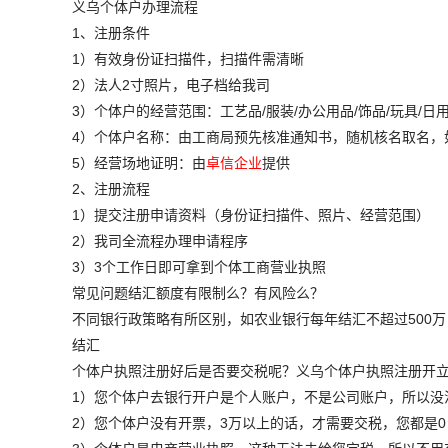
义乌个体户办理流程
1、注册条件
1）有效身份证扫描件，扫描件需清晰
2）法人2寸照片，电子档给我司
3）个体户的经营范围：工艺品/服装/办公用品/饰品/玩具/
4）个体户名称：由工商局预先核准通知书，随机核名取名，如
5）经营场地证明：由
卓信企业
提供
2、注册流程
1）提交注册申请资料（身份证扫描件、照片、经营范围）
2）我司全流程办理申请程序
3）3个工作日即可拿到个体工商营业执照
常见问题结汇额度有限制么？有风险么？
不同银行政策略有所区别，如农业银行每年结汇不超过500
结汇
个体户执照注册好后是否要交税呢？义乌个体户执照注册开
1）您个体户去银行开户是个人账户，不是公司账户，所以没
2）您个体户没有开票，3万以上的话，才需要交税，您都是