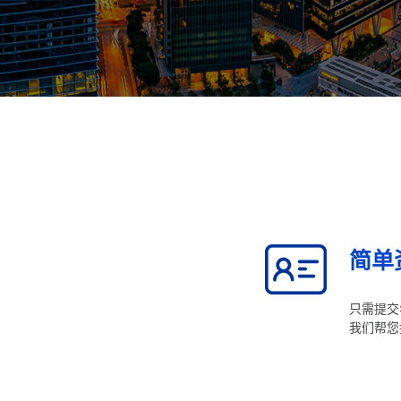
简单
只需提交
我们帮您