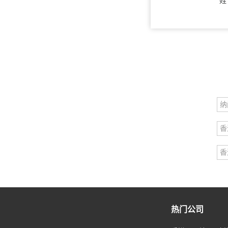
姓
纳
香
香
热门公司