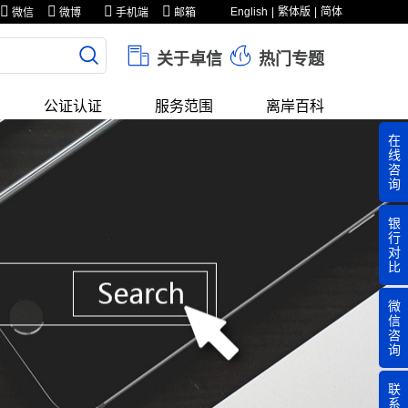
English
繁体版
简体
微信
微博
手机端
邮箱
关于卓信
热门专题
公证认证
服务范围
离岸百科
在
线
咨
询
银
行
对
比
微
信
咨
询
联
系