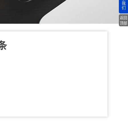
我
们
返回
顶部
条