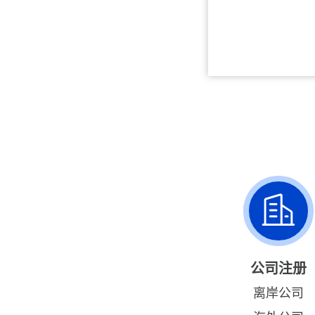
公司注册
离岸公司