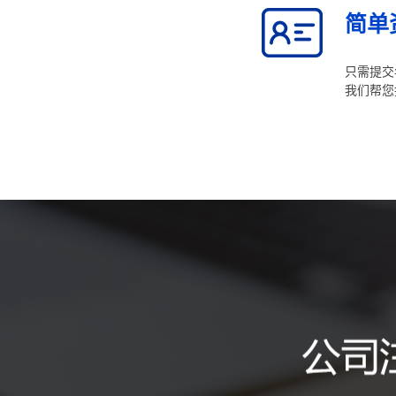
简单
只需提交
我们帮您