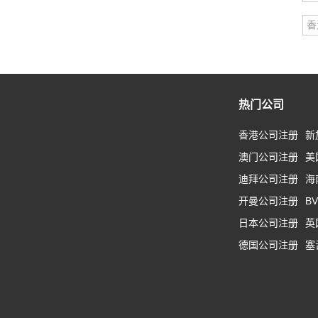
香
热门公司
香港公司注册
新
澳门公司注册
美
迪拜公司注册
海
开曼公司注册
B
日本公司注册
英
德国公司注册
塞