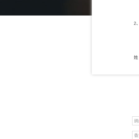
2
姓
纳
香