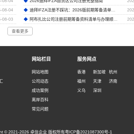
-08-04
2026迪拜IFZA自贸区公司注册完整指南
202
-08-04
迪拜IFZA注册不踩坑：2026版前期筹备清单解析
202
-08-03
阿布扎比公司注册前期筹备资料清单与办理顺序梳理
202
查看更多
网站栏目
服务网点
网站地图
香港
新加坡
杭州
汇
公司动态
福州
天津
济南
成功案例
义乌
深圳
离岸百科
常见问题
ight © 2021-2026 卓信企业 版权所有
粤ICP备2021087300号-1