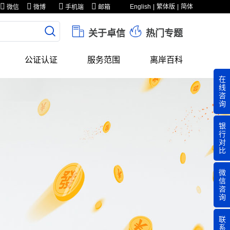
English
繁体版
简体
微信
微博
手机端
邮箱
关于卓信
热门专题
公证认证
服务范围
离岸百科
在
线
咨
询
银
行
对
比
微
信
咨
询
联
系