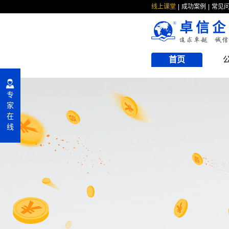
线上课堂
成功案例
常见
卓信企
首页
专
家
在
线