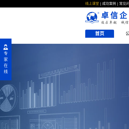
线上课堂
成功案例
常见
卓信企
首页
专
家
在
线