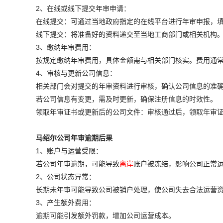
2、在线或线下提交年审申请：
在线提交：可通过当地政府指定的在线平台进行年审申报，
线下提交：将准备好的资料递交至当地工商部门或相关机构
3、缴纳年审费用：
按规定缴纳年审费用，具体金额需与相关部门核实。费用通
4、审核与更新公司信息：
相关部门会对提交的年审资料进行审核，确认公司信息的准
若公司信息有变更，需及时更新，确保注册信息的时效性。
领取年审证书或更新后的公司文件：审核通过后，领取年审
马绍尔公司年审逾期后果
1、账户与运营受限：
若公司年审逾期，可能导致
离岸
账户被冻结，影响公司正常
2、公司状态异常：
长期未年审可能导致公司被销户处理，使公司失去合法运营
3、产生额外费用：
逾期可能引发额外罚款，增加公司运营成本。