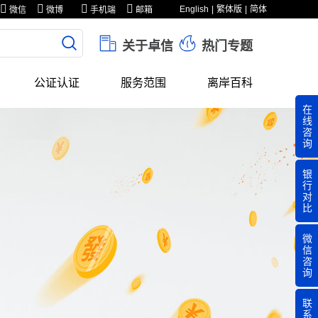
English
繁体版
简体
微信
微博
手机端
邮箱
关于卓信
热门专题
公证认证
服务范围
离岸百科
在
线
咨
询
银
行
对
比
微
信
咨
询
联
系