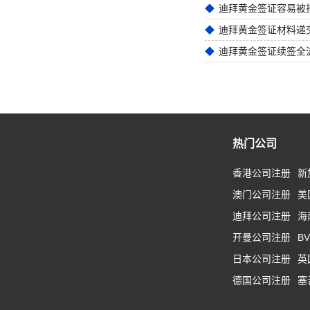
迪拜黄金签证材料递
迪拜黄金签证续签全
热门公司
香港公司注册
新
澳门公司注册
美
迪拜公司注册
海
开曼公司注册
B
日本公司注册
英
德国公司注册
塞