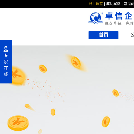
线上课堂
成功案例
常见
卓信企
首页
专
家
在
线