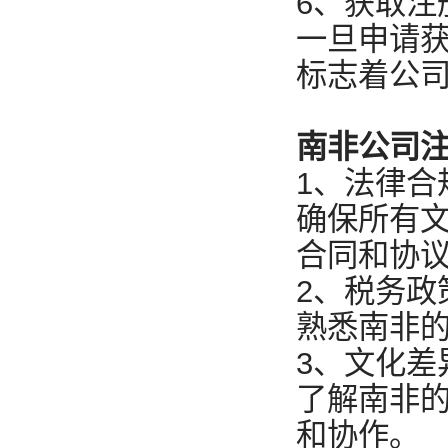
6、获取注
一旦申请获
标志着公
南非公司
1、法律合
确保所有
合同和协
2、税务政
熟悉南非
3、文化差
了解南非
和协作。