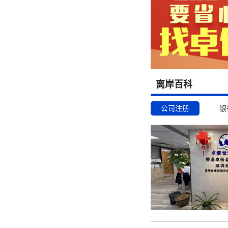
离岸百科
公司注册
银